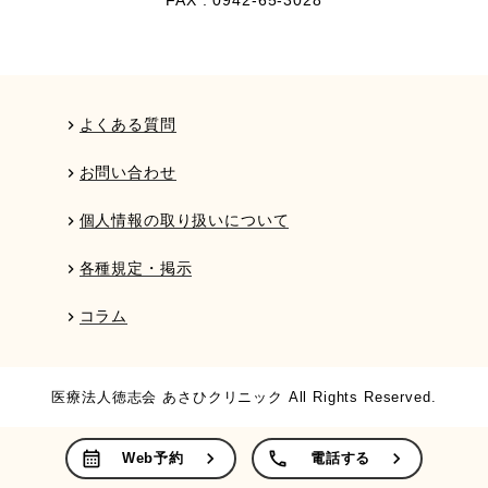
chevron_right
自由診療
よくある質問
chevron_right
お問い合わせ
chevron_right
個人情報の取り扱いについて
chevron_right
各種規定・掲示
chevron_right
コラム
chevron_right
医療法人徳志会 あさひクリニック All Rights Reserved.
calendar_month
chevron_right
call
chevron_right
Web予約
電話する