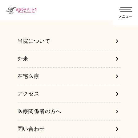
メニュー
chevron_right
当院について
chevron_right
外来
chevron_right
院長インタビュー
chevron_right
在宅医療
chevron_right
内科
chevron_right
医師紹介
chevron_right
アクセス
chevron_right
訪問診療
chevron_right
外科
chevron_right
医療関係者の方へ
chevron_right
よくある質問
chevron_right
あおぞら訪問看護ステーション
chevron_right
問い合わせ
chevron_right
形成外科