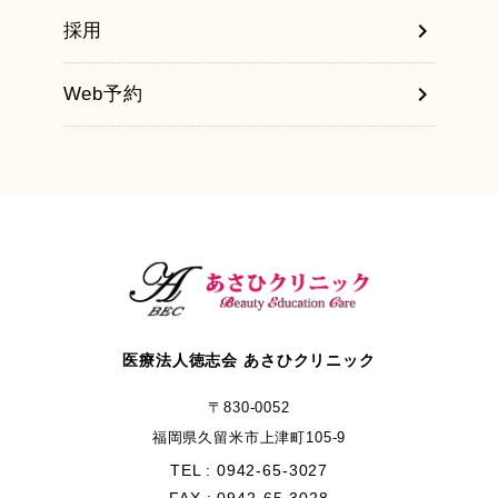
chevron_right
採用
chevron_right
皮膚科
chevron_right
Web予約
chevron_right
循環器内科
chevron_right
心臓血管外科
chevron_right
小児科
医療法人徳志会 あさひクリニック
〒830-0052
chevron_right
ペインクリニック
福岡県久留米市上津町105-9
TEL : 0942-65-3027
FAX : 0942-65-3028