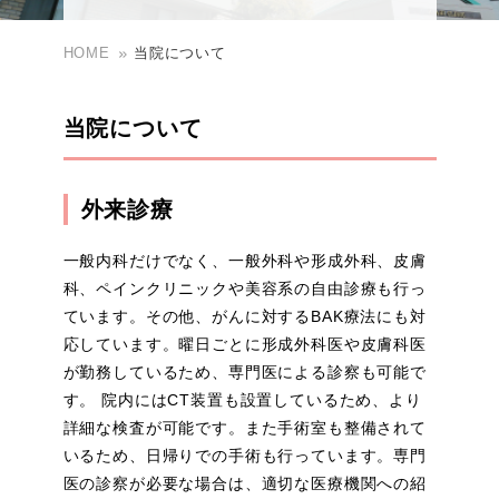
HOME
当院について
chevron_right
皮膚科
当院について
chevron_right
循環器内科
外来診療
chevron_right
心臓血管外科
一般内科だけでなく、一般外科や形成外科、皮膚
科、ペインクリニックや美容系の自由診療も行っ
ています。その他、がんに対するBAK療法にも対
chevron_right
小児科
応しています。曜日ごとに形成外科医や皮膚科医
が勤務しているため、専門医による診察も可能で
す。 院内にはCT装置も設置しているため、より
chevron_right
ペインクリニック
詳細な検査が可能です。また手術室も整備されて
いるため、日帰りでの手術も行っています。専門
医の診察が必要な場合は、適切な医療機関への紹