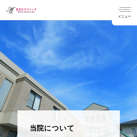
メニュー
chevron_right
院長インタビュー
chevron_right
内科
chevron_right
医師紹介
chevron_right
訪問診療
chevron_right
外科
chevron_right
よくある質問
chevron_right
あおぞら訪問看護ステーション
当院について
chevron_right
形成外科