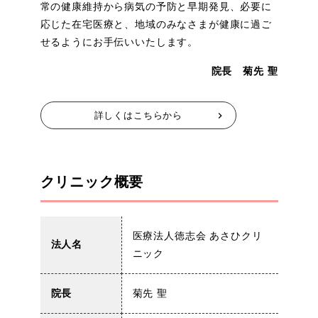
常の健康維持から病気の予防と早期発見、必要に
応じた在宅医療と、地域のみなさまが健康に過ご
せるようにお手伝いいたします。
院長 菊先 聖
chevron_right
詳しくはこちらから
クリニック概要
医療法人徳志会 あさひクリ
法人名
ニック
院長
菊先 聖