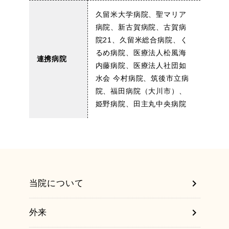
久留米大学病院、聖マリア
病院、新古賀病院、古賀病
院21、久留米総合病院、く
るめ病院、医療法人松風海
連携病院
内藤病院、医療法人社団如
水会 今村病院、筑後市立病
院、福田病院（大川市）、
姫野病院、田主丸中央病院
chevron_right
当院について
chevron_right
外来